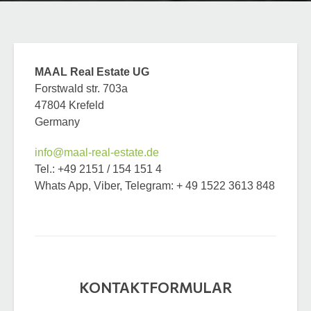
MAAL Real Estate UG
Forstwald str. 703a
47804 Krefeld
Germany
info@maal-real-estate.de
Tel.: +49 2151 / 154 151 4
Whats App, Viber, Telegram: + 49 1522 3613 848
+49
Germany
+49
KONTAKTFORMULAR